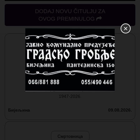
DODAJ NOVU ČITULJU ZA
OVOG PREMINULOG
×
Смртовница
Душанка Стајић
1947-2026.
Бијељина
09.08.2026.
Смртовница