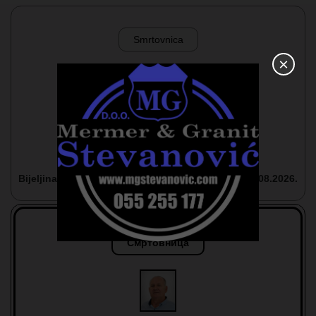
Smrtovnica
×
Kahrimanović (Omer) Mehemed
1963-2026.
Bijeljina
08.08.2026.
Смртовница