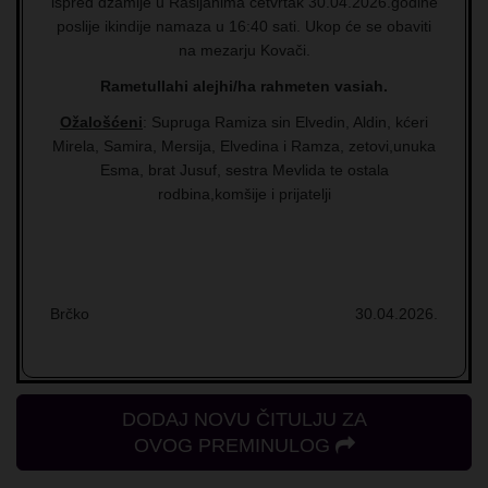
ispred džamije u Rašljanima četvrtak 30.04.2026.godine
poslije ikindije namaza u 16:40 sati. Ukop će se obaviti
na mezarju Kovači.
Rametullahi alejhi/ha rahmeten vasiah.
Ožalošćeni
: Supruga Ramiza sin Elvedin, Aldin, kćeri
Mirela, Samira, Mersija, Elvedina i Ramza, zetovi,unuka
Esma, brat Jusuf, sestra Mevlida te ostala
rodbina,komšije i prijatelji
Brčko
30.04.2026.
DODAJ NOVU ČITULJU ZA
OVOG PREMINULOG