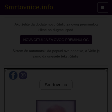
Toggle
navigat
Ako želite da dodate novu čitulju za ovog preminulog
klikne na dugme ispod.
NOVA ČITULJA ZA OVOG PREMINULOG
Sistem će automatski da popuni sve podatke, a Vaše je
samo da unesete tekst čitulje.
Smrtovnica