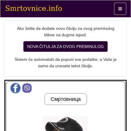
Toggle
navigat
Ako želite da dodate novu čitulju za ovog preminulog
klikne na dugme ispod.
NOVA ČITULJA ZA OVOG PREMINULOG
Sistem će automatski da popuni sve podatke, a Vaše je
samo da unesete tekst čitulje.
Смртовница