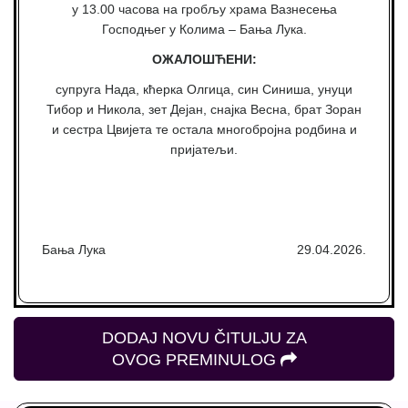
у 13.00 часова на гробљу храма Вазнесења
Господњег у Колима – Бања Лука.
ОЖАЛОШЋЕНИ:
супруга Нада, кћерка Олгица, син Синиша, унуци
Тибор и Никола, зет Дејан, снајка Весна, брат Зоран
и сестра Цвијета те остала многобројна родбина и
пријатељи.
Бања Лука
29.04.2026.
DODAJ NOVU ČITULJU ZA
OVOG PREMINULOG